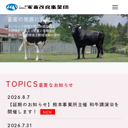
畜産の発展に貢献
ゲノミック評価で遺伝的能力向上
牛群検定の普及・定着と情報発信
最新の DNA 型検査と繁殖技術の提供
TOPICS
重要なお知らせ
2026.8.7
【延期のお知らせ】熊本事業所主催 和牛講演会を
開催します！
NEW
2026.7.31