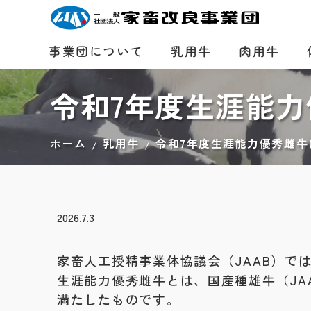
事業団について
乳用牛
肉用牛
優良種雄牛作出の歴史（ホルスタイン種）
令和7年度生涯能
ホーム
乳用牛
令和7年度生涯能力優秀雌牛
2026.7.3
家畜人工授精事業体協議会（JAAB）で
生涯能力優秀雌牛とは、国産種雄牛（J
満たしたものです。