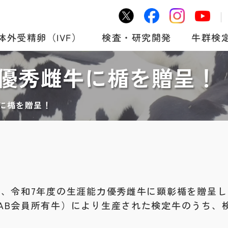
牛群検
体外受精卵（IVF）
検査・研究開発
力優秀雌牛に楯を贈呈！
に楯を贈呈！
は、令和7年度の生涯能力優秀雌牛に顕彰楯を贈呈
AAB会員所有牛）により生産された検定牛のうち、