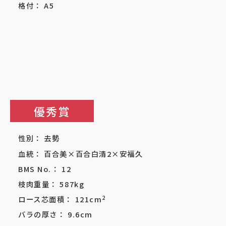
格付：
A5
優秀賞
性別：
去勢
血統：
百合美×百合白清2×安福久
BMS No.：
12
枝肉重量：
587
kg
2
ロース芯面積：
121
cm
バラの厚さ：
9.6
cm