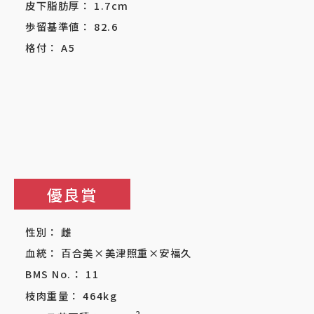
皮下脂肪厚：
1.7
cm
歩留基準値：
82.6
格付：
A5
優良賞
性別：
雌
血統：
百合美×美津照重×安福久
BMS No.：
11
枝肉重量：
464
kg
2