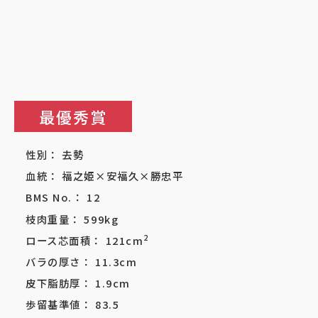
最優秀賞
性別：
去勢
血統：
福之姫×安福久×勝忠平
BMS No.：
12
枝肉重量：
599
kg
2
ロース芯面積：
121
cm
バラの厚さ：
11.3
cm
皮下脂肪厚：
1.9
cm
歩留基準値：
83.5