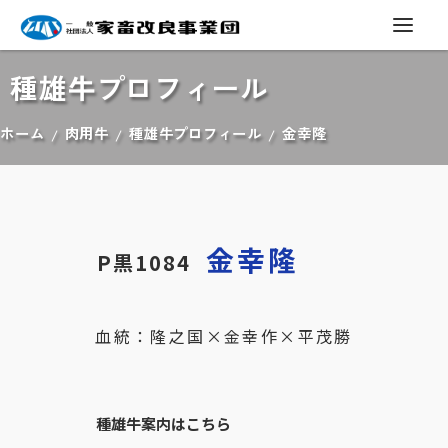
種雄牛プロフィール
ホーム
肉用牛
種雄牛プロフィール
金幸隆
金幸隆
P黒1084
血統：隆之国×金幸作×平茂勝
種雄牛案内はこちら