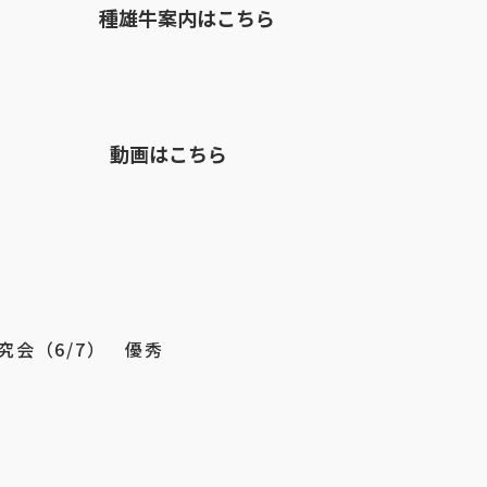
種雄牛案内はこちら
動画はこちら
究会（6/7） 優秀