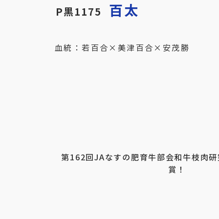
百太
P黒1175
血統：若百合×美津百合×安茂勝
第162回JAなすの肥育牛部会和牛枝肉研
賞！