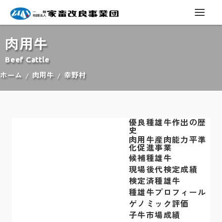
肉用牛
Beef Cattle
ホーム
肉用牛
幸野村
優良種雄牛作出の歴
史
肉用牛産肉能力平準
化促進事業
候補種雄牛
現場後代検定成績
検定済種雄牛
種雄牛プロフィール
ゲノミック評価
子牛市場成績