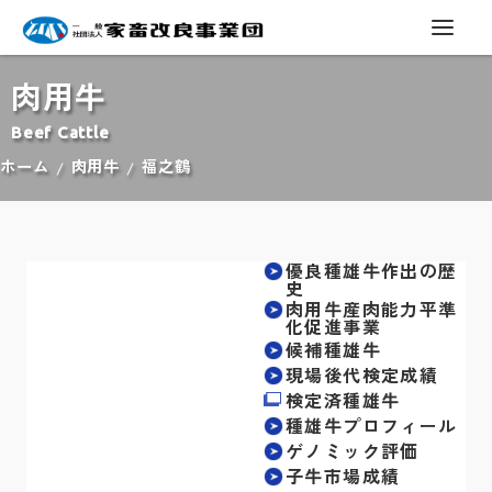
肉用牛
Beef Cattle
ホーム
肉用牛
福之鶴
優良種雄牛作出の歴
史
肉用牛産肉能力平準
化促進事業
候補種雄牛
現場後代検定成績
検定済種雄牛
種雄牛プロフィール
ゲノミック評価
子牛市場成績