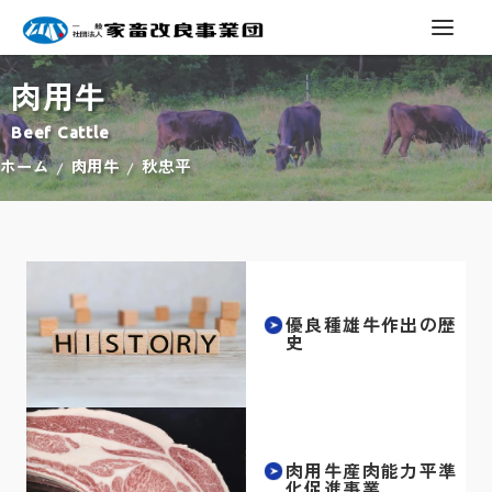
肉用牛
Beef Cattle
ホーム
肉用牛
秋忠平
優良種雄牛作出の歴
史
肉用牛産肉能力平準
化促進事業