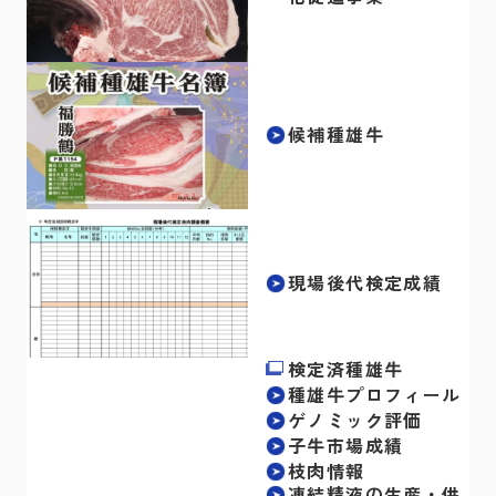
候補種雄牛
現場後代検定成績
検定済種雄牛
種雄牛プロフィール
ゲノミック評価
子牛市場成績
枝肉情報
凍結精液の生産・供